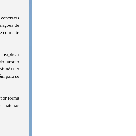
 concretos
relações de
de combate
a explicar
. No mesmo
rofundar o
ém para se
 por forma
s matérias