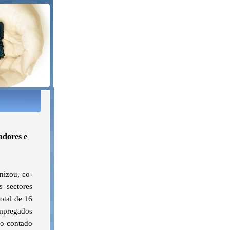
adores e
nizou, co-
s sectores
otal de 16
empregados
do contado