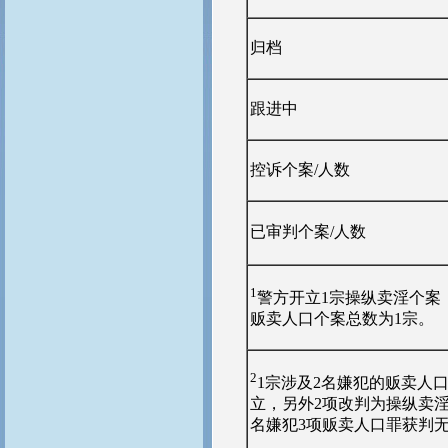
归档
跟进中
控诉个案/人数
已审判个案/人数
1
警方开立1宗操纵卖淫个案
贩卖人口个案总数为1宗。
2
1宗涉及2名嫌犯的贩卖人
立，另外2项改判为操纵卖淫
名嫌犯3项贩卖人口罪获判