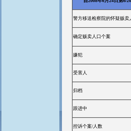
自
2008
年
6
月
24
日第
6/2
警方移送检察院的怀疑贩卖
确定贩卖人口个案
嫌犯
受害人
归档
跟进中
控诉个案/人数