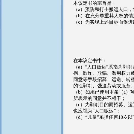
本议定书的宗旨是：
（a）预防和打击贩运人口
（b）在充分尊重其人权的
（c）为实现上述目标而促
在本议定书中：
（a）“人口贩运”系指为剥
拐、欺诈、欺骗、滥用权力
同意等手段招募、运送、转
的性剥削、强迫劳动或服务
（b）如果已使用本条（a）
所表示的同意并不相干；
（c）为剥削目的而招募、
也应视为“人口贩运”；
（d）“儿童”系指任何18岁