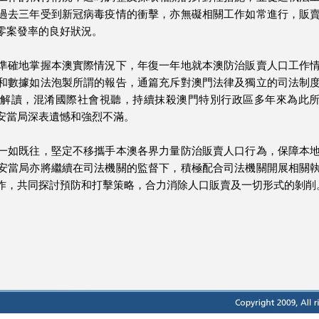
過去三年受到新冠病毒疫情的衝擊，亦無礙相關工作如常進行，販
零案發率的良好狀況。
準確地掌握本澳實際情況下，年復一年地就本澳防治販賣人口工作
和數據如法泡製所謂的報告，通篇充斥對澳門法律及獨立的司法制
頗解讀，混淆國際社會視聽，持續抹殺澳門特別行政區多年來為此
安當局深表遺憾和強烈不滿。
一如既往，堅定不移攜手本澳各界力量防治販賣人口行為，保障本
安當局亦將繼續在司法機關的監督下，積極配合司法機關開展相關
作，共同探討預防和打擊策略，合力消除人口販賣及一切形式的剝削