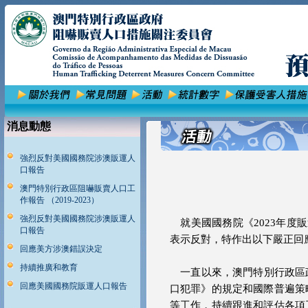
消息動態
強烈反對美國國務院涉澳販運人
口報告
澳門特別行政區阻嚇販賣人口工
作報告 （2019-2023）
強烈反對美國國務院涉澳販運人
就美國國務院《2023年度
口報告
表示反對，特作出以下嚴正回
回應美方涉澳錯誤決定
持續推廣和教育
一直以來，澳門特別行政區政
回應美國國務院販運人口報告
口犯罪》的規定和國際普遍策
等工作，持續跟進和評估各項