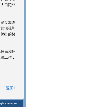
賣人口犯罪
情況妄加論
度的漠視和
所付出的努
地居民和外
執法工作，
。
返回>