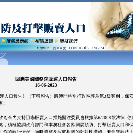
回應美國國務院販運人口報告
16-06-2023
販運人口報告》（下稱報告）將澳門特別行政區評為第3級類別，保
應：
府全力支持阻嚇販賣人口措施關注委員會根據第6/2008號法律《
略，積極協調政府部門和本澳社會各界開展預防、打擊販賣人口和
工作的執行情況，適時調整及採取相關的針對性措施，並促進執法